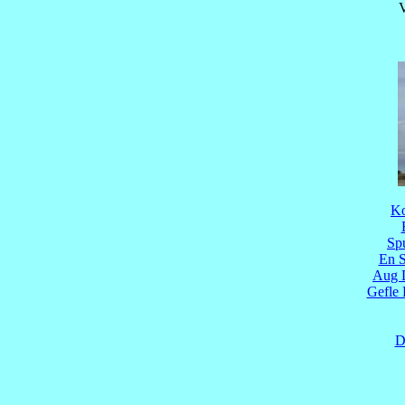
V
Ko
Spu
En S
Aug D
Gefle 
D