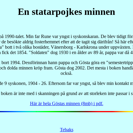
En statarpojkes minnen
1990-talet. Min far Rune var yngst i syskonskaran. De blev tidigt föräl
 besökte aldrig fosterhemmet efter att de tagit sig därifrån! Så här eft
ara" bott i två olika bostäder, Vänersborg - Karlskrona under uppväxten. 
m fick det 1854. "Soldaten" dog 1930 i en ålder av 89 år, pappa var då 4
ck bort 1994. Dessförinnan hann pappa och Gösta göra en "semestertripp" 
och dolda minnen kröp fram. Gösta dog 2002. Det mesta i boken handlar 
också.
de 9 syskonen, 1904 - 26. Eftersom far var yngst, så blev min kontakt 
 boken är inte med i skanningen på grund av att storleken inte passar i 
Här är hela Göstas minnen (8mb) i pdf.
Tebaks