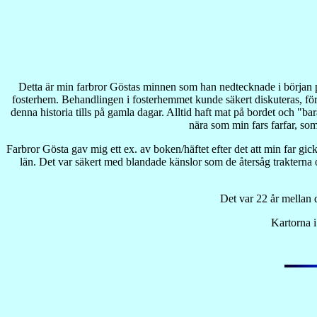
Detta är min farbror Göstas minnen som han nedtecknade i början på 
fosterhem. Behandlingen i fosterhemmet kunde säkert diskuteras, för de
denna historia tills på gamla dagar. Alltid haft mat på bordet och "b
nära som min fars farfar, so
Farbror Gösta gav mig ett ex. av boken/häftet efter det att min far gi
län. Det var säkert med blandade känslor som de återsåg trakterna 
Det var 22 år mellan 
Kartorna i