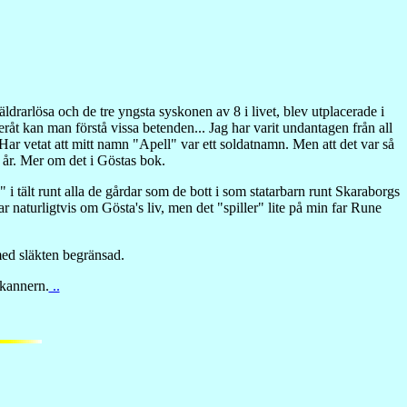
drarlösa och de tre yngsta syskonen av 8 i livet, blev utplacerade i
eråt kan man förstå vissa betenden... Jag har varit undantagen från all
Har vetat att mitt namn "Apell" var ett soldatnamn. Men att det var så
 år. Mer om det i Göstas bok.
i tält runt alla de gårdar som de bott i som statarbarn runt Skaraborgs
naturligtvis om Gösta's liv, men det "spiller" lite på min far Rune
med släkten begränsad.
skannern.
..