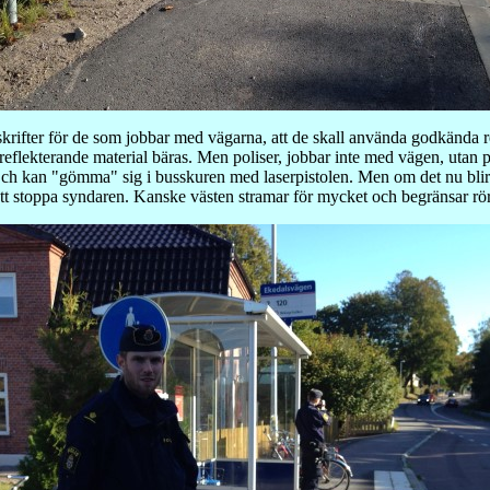
eskrifter för de som jobbar med vägarna, att de skall använda godkända 
i reflekterande material bäras. Men poliser, jobbar inte med vägen, utan
l. Och kan "gömma" sig i busskuren med laserpistolen. Men om det nu blir
 att stoppa syndaren. Kanske västen stramar för mycket och begränsar rör