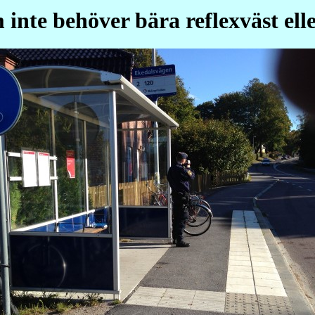
 inte behöver bära reflexväst ell