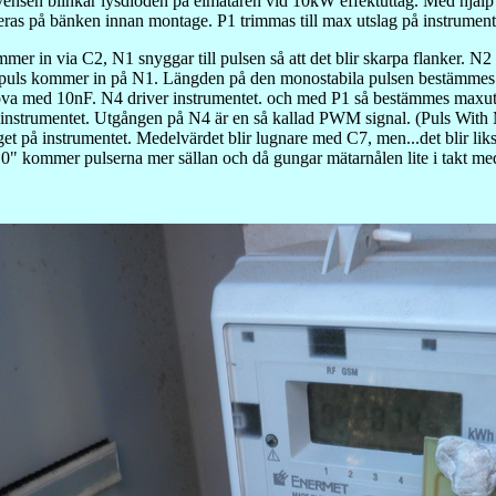
nsen blinkar lysdioden på elmätaren vid 10kW effektuttag. Med hjälp 
reras på bänken innan montage. P1 trimmas till max utslag på instrume
mer in via C2, N1 snyggar till pulsen så att det blir skarpa flanker. N
n puls kommer in på N1. Längden på den monostabila pulsen bestämm
va med 10nF. N4 driver instrumentet. och med P1 så bestämmes maxutsl
r instrumentet. Utgången på N4 är en så kallad PWM signal. (Puls With 
 på instrumentet. Medelvärdet blir lugnare med C7, men...det blir liks
"0" kommer pulserna mer sällan och då gungar mätarnålen lite i takt m