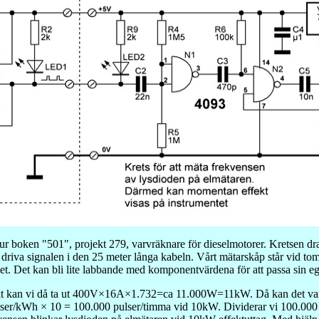
r boken "501", projekt 279, varvräknare för dieselmotorer. Kretsen dr
 driva signalen i den 25 meter långa kabeln. Vårt mätarskåp står vid to
et. Det kan bli lite labbande med komponentvärdena för att passa sin e
kt kan vi då ta ut 400V×16A×1.732=ca 11.000W=11kW. Då kan det vara lä
er/kWh × 10 = 100.000 pulser/timma vid 10kW. Dividerar vi 100.000 