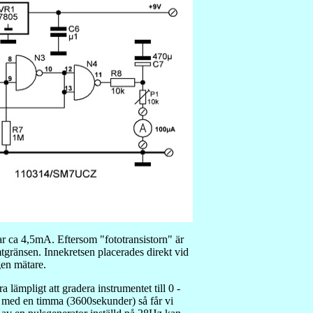
ar ca 4,5mA. Eftersom "fototransistorn" är
mtgränsen. Innekretsen placerades direkt vid
gen mätare.
mpligt att gradera instrumentet till 0 -
med en timma (3600sekunder) så får vi