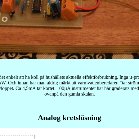
t enkelt att ha koll på hushållets aktuella effektförbrukning. Inga µ-p
. Och innan har man aldrig märkt att varmvattenberedaren "tar ström"
avloppet. Ca 4,5mA tar kortet. 100µA instrumentet har här graderats me
ovanpå den gamla skalan.
Analog kretslösning