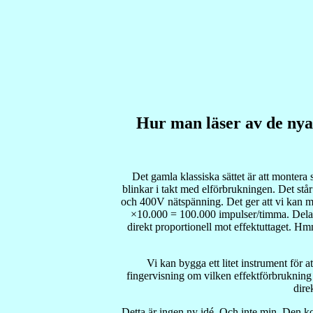
Hur man läser av de nya
Det gamla klassiska sättet är att monter
blinkar i takt med elförbrukningen. Det 
och 400V nätspänning. Det ger att vi kan 
×10.000 = 100.000 impulser/timma. Delar 
direkt proportionell mot effektuttaget. Hm
Vi kan bygga ett litet instrument för 
fingervisning om vilken effektförbrukning 
dire
Detta är ingen ny idé. Och inte min. Den ko