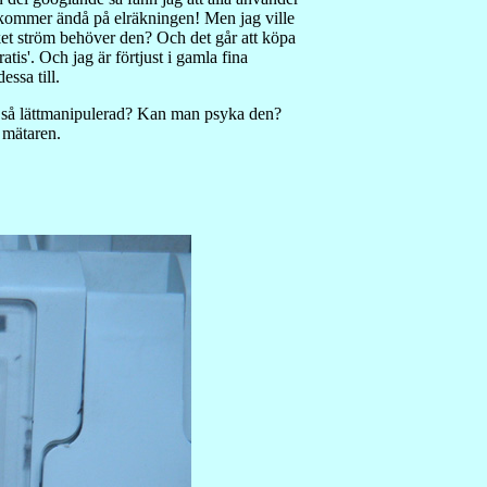
en kommer ändå på elräkningen! Men jag ville
cket ström behöver den? Och det går att köpa
is'. Och jag är förtjust i gamla fina
essa till.
en så lättmanipulerad? Kan man psyka den?
 mätaren.