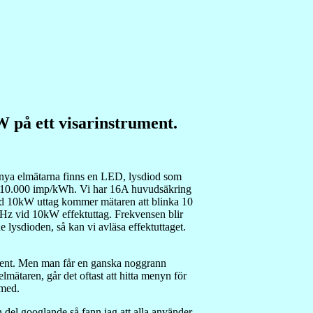
 på ett visarinstrument.
a nya elmätarna finns en LED, lysdiod som
t 10.000 imp/kWh. Vi har 16A huvudsäkring
id 10kW uttag kommer mätaren att blinka 10
8Hz vid 10kW effektuttag. Frekvensen blir
 lysdioden, så kan vi avläsa effektuttaget.
trument. Men man får en ganska noggrann
mätaren, går det oftast att hitta menyn för
 med.
 del googlande så fann jag att alla använder