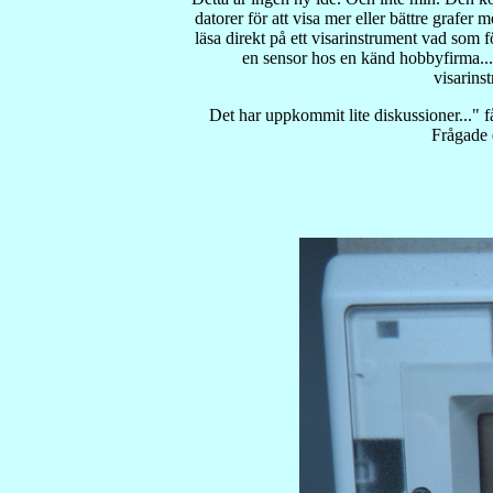
datorer för att visa mer eller bättre grafe
läsa direkt på ett visarinstrument vad som 
en sensor hos en känd hobbyfirma...m
visarinst
Det har uppkommit lite diskussioner..." 
Frågade 