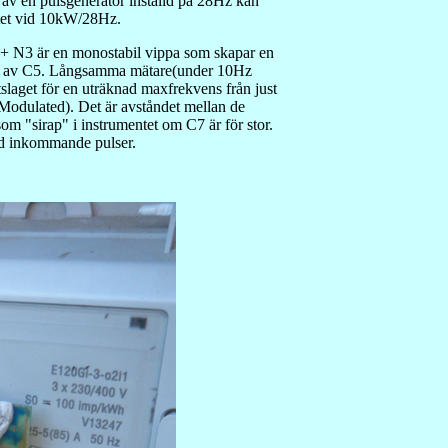
av en pulsgenerator inställd på 28Hz kan
ntet vid 10kW/28Hz.
2 + N3 är en monostabil vippa som skapar en
es av C5. Långsamma mätare(under 10Hz
aget för en uträknad maxfrekvens från just
Modulated). Det är avståndet mellan de
om "sirap" i instrumentet om C7 är för stor.
ed inkommande pulser.