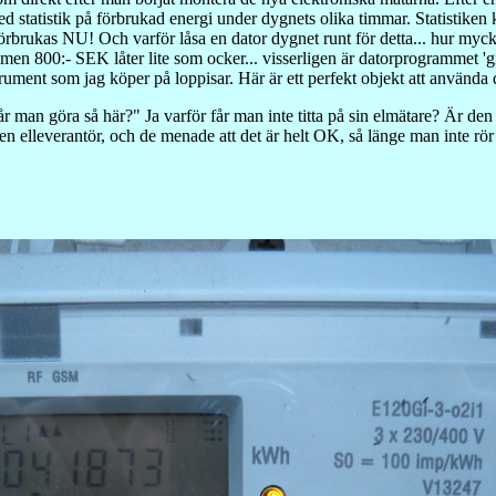
r med statistik på förbrukad energi under dygnets olika timmar. Statistik
förbrukas NU! Och varför låsa en dator dygnet runt för detta... hur my
en 800:- SEK låter lite som ocker... visserligen är datorprogrammet 'grat
rument som jag köper på loppisar. Här är ett perfekt objekt att använda d
får man göra så här?" Ja varför får man inte titta på sin elmätare? Är d
en elleverantör, och de menade att det är helt OK, så länge man inte rör