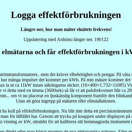
Logga effektförbrukningen
Längre ner, hur man mäter elnätets frekvens!
Uppdatering med Arduino längre ner. 190122
 elmätarna och får effektförbrukningen i kW
a strömtransformatorer.. men det kräver elbehörighet och pengar. På vår
står hur många impulser det kommer per kWh. På min mätare kommer de
max ta ut ca 11kW innan säkringarna sticker. (16×400×1.732=11085) V
vi detta med en timma (3600sek) så får vi att pulsfrekvenser blir ca 2
mm... om vi nu placerar en ljuskänslig komponent framför den blinkande
Utan att göra ingrepp på mätaren eller elinstallationen.
att ha koll på effektförbrukningen. Nu blir inte detta ett precisionsins
man för tillfället har. Genom att trycka på knappen under displayen på el
kt visning av kW, utmärkt för att kalibrera sitt hemmagjorda instrument
m direkt efter man börjat montera de nya elektroniska mätarna. Efter en