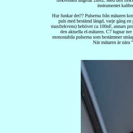
frekvensen ungefär 28Hz. Med den frekve
instrumentet kalib
Hur funkar det?? Pulserna från mätaren kom
puls med bestämd längd, varje gång e
maxfrekvens) behöver ca 100nF, annars pro
den aktuella el-mätaren. C7 lugnar ne
monostabila pulserna som bestämmer utslaget
När mätaren är nära 