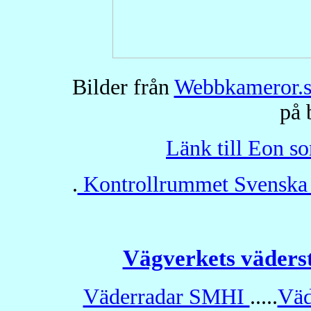
Bilder från
Webbkameror.s
på 
Länk till Eon so
.
Kontrollrummet Svenska Kr
Vägverkets väders
Väderradar SMHI
.....
Väd