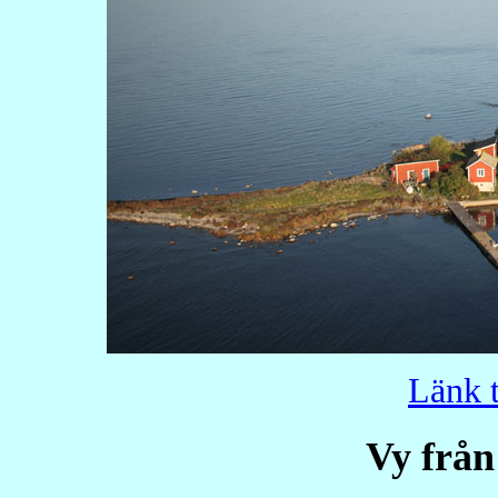
Länk t
Vy från