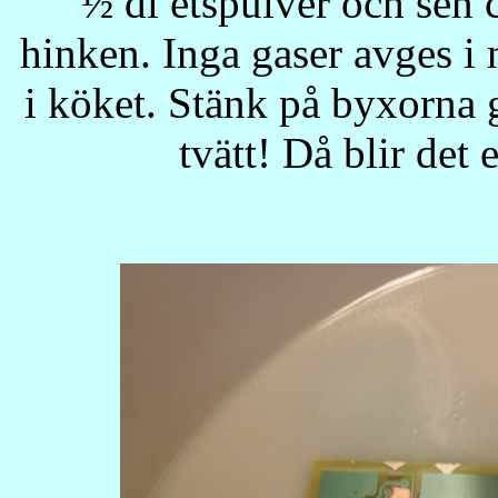
½ dl etspulver och sen c
hinken. Inga gaser avges i 
i köket. Stänk på byxorna g
tvätt! Då blir det 