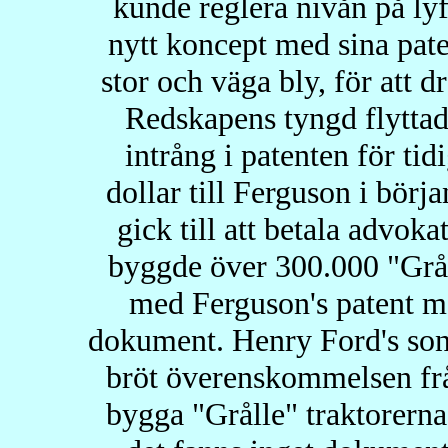
kunde reglera nivån på ly
nytt koncept med sina pate
stor och väga bly, för att d
Redskapens tyngd flyttad
intrång i patenten för ti
dollar till Ferguson i börj
gick till att betala advo
byggde över 300.000 "Gråll
med Ferguson's patent m
dokument. Henry Ford's sons
bröt överenskommelsen från 
bygga "Grålle" traktorerna 