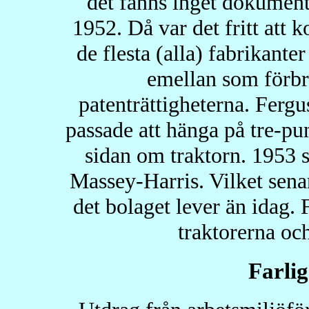
det fanns inget dokument
1952. Då var det fritt att k
de flesta (alla) fabrikante
emellan som förbr
patenträttigheterna. Fer
passade att hänga på tre-pun
sidan om traktorn. 1953 s
Massey-Harris. Vilket sen
det bolaget lever än idag. F
traktorerna och
Farlig