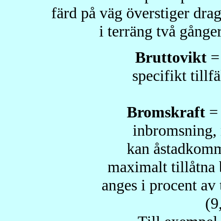
färd på väg överstiger drag
i terräng två gånge
Bruttovikt
= 
specifikt tillf
Bromskraft
= 
inbromsning, 
kan åstadkomma 
maximalt tillåtna
anges i procent av
(9