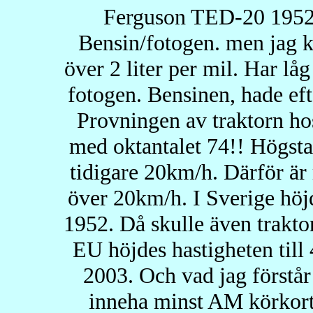
Ferguson TED-20 195
Bensin/fotogen. men jag kö
över 2 liter per mil. Har lå
fotogen. Bensinen, hade eft
Provningen av traktorn h
med oktantalet 74!! Högsta t
tidigare 20km/h. Därför är
över 20km/h. I Sverige höjd
1952. Då skulle även traktorn
EU höjdes hastigheten till 
2003. Och vad jag förstår
inneha minst AM körkort f