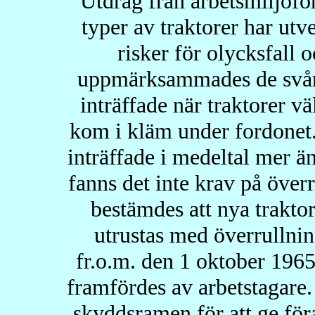
Utdrag från arbetsmiljöfö
typer av traktorer har utv
risker för olycksfall 
uppmärksammades de svåra 
inträffade när traktorer vä
kom i kläm under fordonet.
inträffade i medeltal mer ä
fanns det inte krav på över
bestämdes att nya traktor
utrustas med överrullni
fr.o.m. den 1 oktober 1965 
framfördes av arbetstagare.
skyddsramen för att ge för