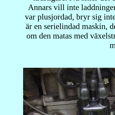
Annars vill inte laddninge
var plusjordad, bryr sig int
är en serielindad maskin, d
om den matas med växels
m