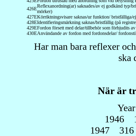
425E
Fordon utrustad med anordning som vid belysning kan 
Reflexanordning(ar) saknades/av ej godkänd typ/brist
426E
mörker)
427E
Körriktningsvisare saknas/ur funktion/ bristfälliga/e
428E
Identifieringsmärkning saknas/bristfällig (på registr
429E
Fordon försett med delar/tillbehör som förbjudits a
430E
Användande av fordon med fordonsdelar/ fordonstill
Har man bara reflexer och
ska 
När är t
Year
1946 1 
1947 316 -