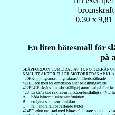
Till exempel
bromskraft 
0,30 x 9,81
En liten bötesmall för s
på 
SLÄPFORDON SOM DRAS AV TUNG TERRÄNGV
KM/H, TRAKTOR ELLER MOTORREDSKAP KLAS
420E
Kopplingsanordning saknas/otillfredsställnade
421E
Däck med fel dimension eller belastningsvärde
422E
LGF-skylt saknas/bristfällig/ej anordnad på föreskriv
423
Lykta/lyktor saknas/ur funktion/bristfällig(a) (Vid 
A
båda lyktorna saknas/ur funktion
B
en lykta saknas/ur funktion
C
fel i andra fall beträffande lyktor
424E
Fordon utrustad med lykta/strålkastare som kan visa el