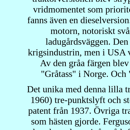
vridmomentet som prioriter
fanns även en dieselversio
motorn, notoriskt svå
ladugårdsväggen. Den g
krigsindustrin, men i USA v
Av den gråa färgen ble
"Gråtass" i Norge. Och 
Det unika med denna lilla t
1960) tre-punktslyft och s
patent från 1937. Övriga tr
som hästen gjorde. Ferguso