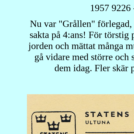
1957 9226 
Nu var "Grållen" förlegad, 
sakta på 4:ans! För törstig
jorden och mättat många m
gå vidare med större och
dem idag. Fler skär p