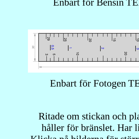
Enbart för Bensin TEA
Enbart för Fotogen TED
Ritade om stickan och pla
håller för bränslet. Har 
Klicka på bilderna för störr