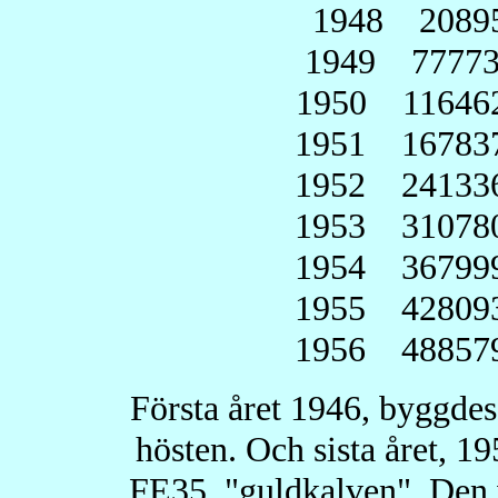
1948 20895 
1949 77773 
1950 116462 
1951 167837 
1952 241336 
1953 310780 
1954 367999 
1955 428093 
1956 488579 
Första året 1946, byggdes
hösten. Och sista året, 1
FE35, "guldkalven". Den v