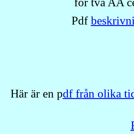
för två AA ce
Pdf
beskrivn
Här är en p
df från olika t