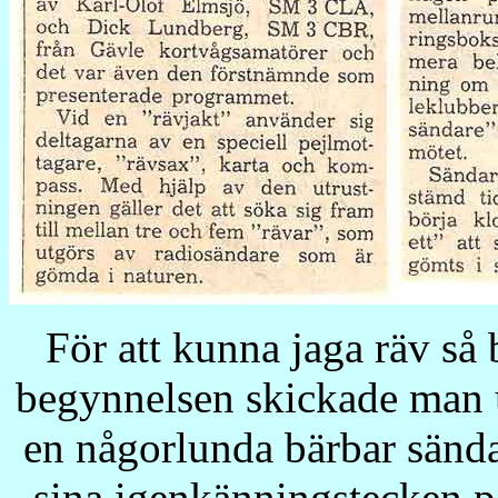
För att kunna jaga räv så b
begynnelsen skickade man 
en någorlunda bärbar sänd
sina igenkänningstecken p