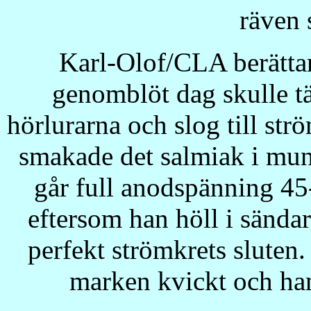
räven 
Karl-Olof/CLA berättar
genomblöt dag skulle täv
hörlurarna och slog till str
smakade det salmiak i mun
går full anodspänning 45-
eftersom han höll i sänd
perfekt strömkrets sluten.
marken kvickt och han