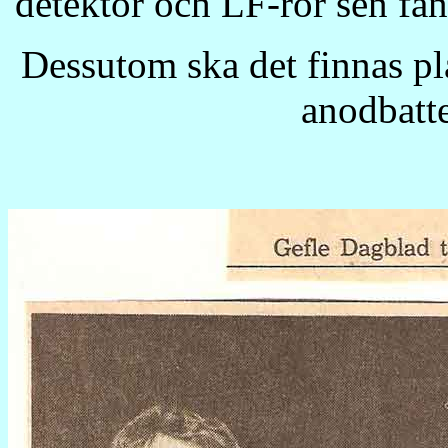
detektor och LF-rör sen fan
Dessutom ska det finnas pla
anodbatte