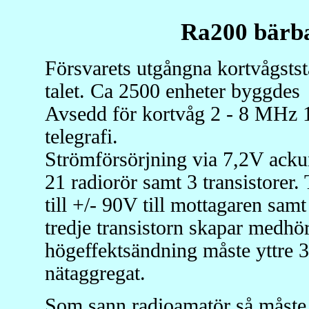
Ra200 bärba
Försvarets utgångna kortvågsts
talet. Ca 2500 enheter byggdes
Avsedd för kortvåg 2 - 8 MHz 1 
telegrafi.
Strömförsörjning via 7,2V acku
21 radiorör samt 3 transistorer
till +/- 90V till mottagaren sa
tredje transistorn skapar medhö
högeffektsändning måste yttre 3
nätaggregat.
Som sann radioamatör så måste