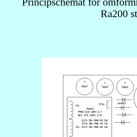
Principschemat för omformn
Ra200 st