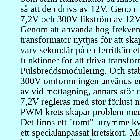
så att den drivs av 12V. Genom
7,2V och 300V likström av 12V 
Genom att använda hög frekven
transformator nyttjas för att s
varv sekundär på en ferritkärne
funktioner för att driva transf
Pulsbreddsmodulering. Och stabi
300V omformningen används end
av vid mottagning, annars stör 
7,2V regleras med stor förlust
PWM krets skapar problem med 
Det finns ett "tomt" utrymme k
ett specialanpassat kretskort. M