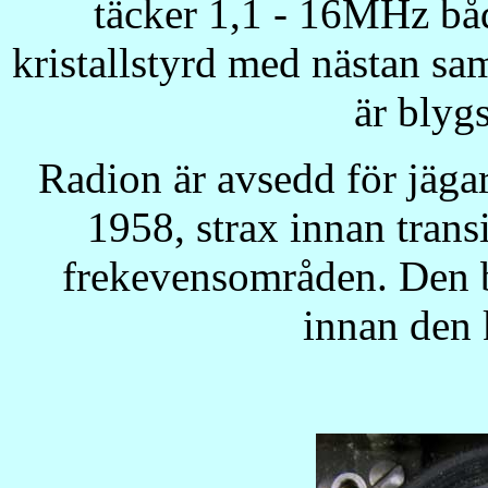
täcker 1,1 - 16MHz b
kristallstyrd med nästan s
är blyg
Radion är avsedd för jäg
1958, strax innan tran
frekevensområden. Den b
innan den 