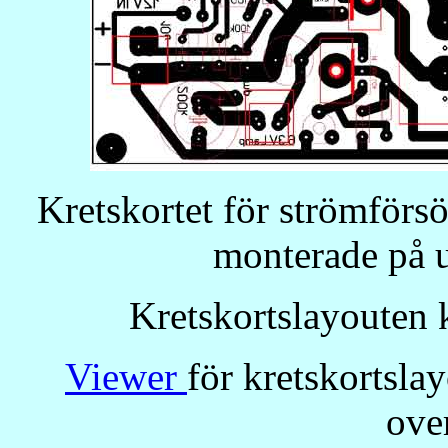
Kretskortet för strömförs
monterade på u
Kretskortslayouten k
Viewer
för kretskortsla
ove