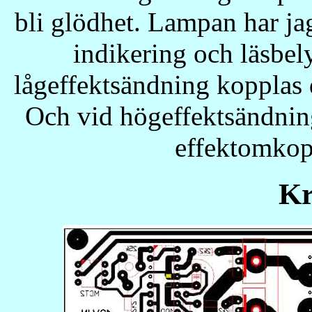
bli glödhet. Lampan har ja
indikering och läsbe
lågeffektsändning kopplas 
Och vid högeffektsändning
effektomkop
Kr