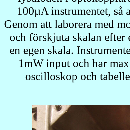
100µA instrumentet, så at
Genom att laborera med mo
och förskjuta skalan efter
en egen skala. Instrumentet
1mW input och har maxu
oscilloskop och tabell