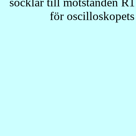
socklar till motstånden R1
för oscilloskopets