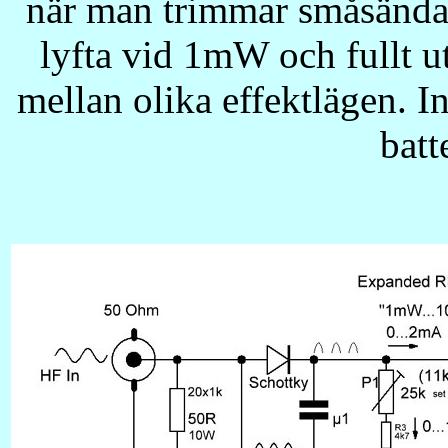
när man trimmar småsändare
lyfta vid 1mW och fullt 
mellan olika effektlägen. I
batt