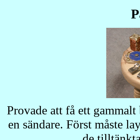
P
Provade att få ett gammalt
en sändare. Först måste la
de tilltänk