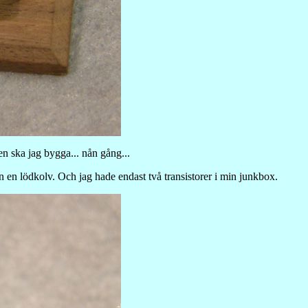
en ska jag bygga... nån gång...
ån en lödkolv. Och jag hade endast två transistorer i min junkbox.