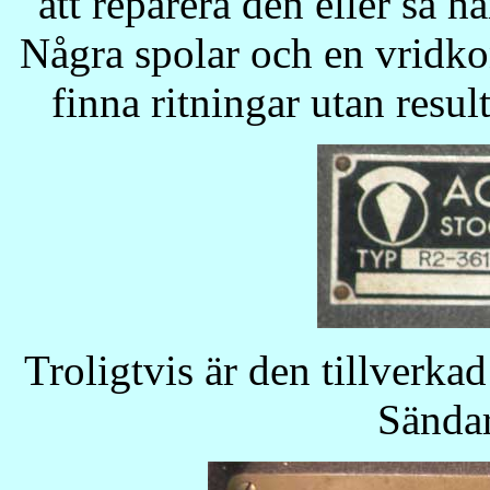
att reparera den eller så ha
Några spolar och en vridko
finna ritningar utan resul
Troligtvis är den tillverk
Sända