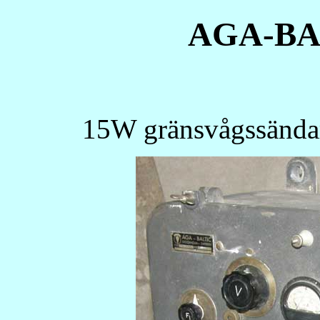
AGA-BA
15W gränsvågssändar