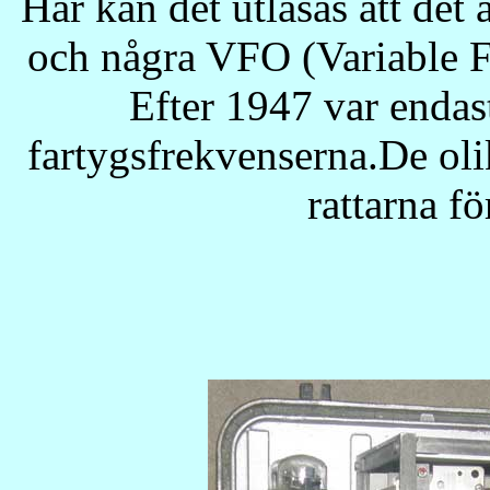
Här kan det utläsas att det
och några VFO (Variable F
Efter 1947 var endast 
fartygsfrekvenserna.De olik
rattarna fö