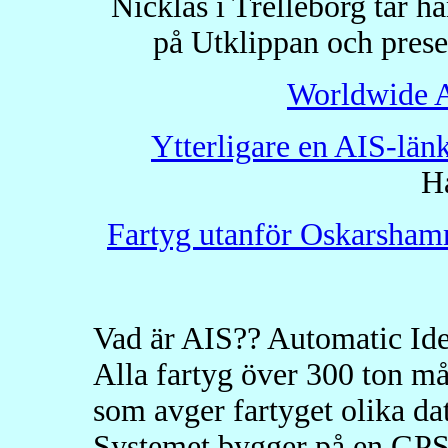
Nicklas i Trelleborg tar 
på Utklippan och prese
Worldwide A
Ytterligare en AIS-län
H
Fartyg utanför Oskarsham
Vad är AIS?? Automatic Ide
Alla fartyg över 300 ton må
som avger fartyget olika da
Systemet bygger på en GPS