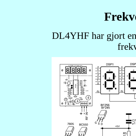
Frekv
DL4YHF har gjort en 
frek